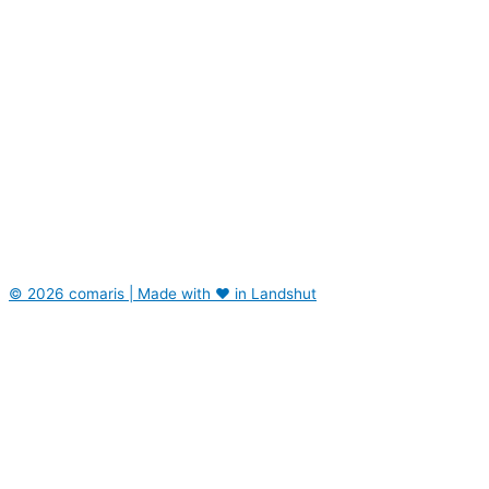
© 2026 comaris | Made with ❤️ in Landshut
Home
Expertise
Projekte
Agentur
Kontakt
Home