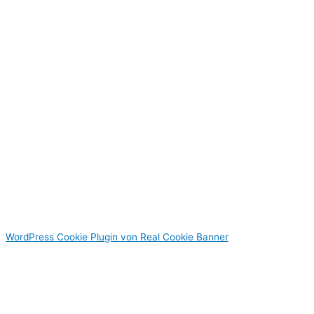
Expertise
Projekte
Agentur
Kontakt
Anschrift
Kiem-Pauli-Straße 8
84036 Landshut
Kontakt
kontakt@comaris.de
0871/14210374
Links
Impressum
|
Datenschutz
AGB
|
Cookie-Einstellungen
Ready for Launch?
WordPress Cookie Plugin von Real Cookie Banner