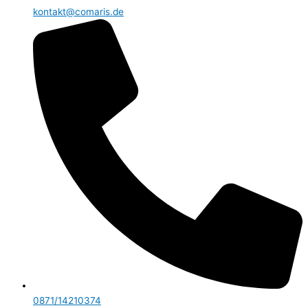
kontakt@comaris.de
0871/14210374